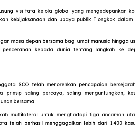
sung visi tata kelola global yang mengedepankan kons
kan kebijaksanaan dan upaya publik Tiongkok dala
n masa depan bersama bagi umat manusia hingga usulan 
an pencerahan kepada dunia tentang langkah ke d
nggota SCO telah menorehkan pencapaian bersejara
rinsip saling percaya, saling menguntungkan, kese
unan bersama.
h multilateral untuk menghadapi tiga ancaman uta
ota telah berhasil menggagalkan lebih dari 1.400 kasu