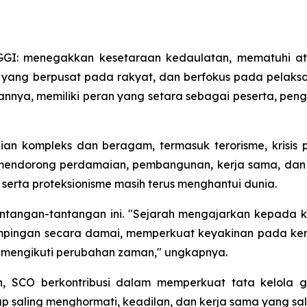
 GGI: menegakkan kesetaraan kedaulatan, mematuhi at
 yang berpusat pada rakyat, dan berfokus pada pelaksa
annya, memiliki peran yang setara sebagai peserta, pe
an kompleks dan beragam, termasuk terorisme, krisis pe
 mendorong perdamaian, pembangunan, kerja sama, dan 
 serta proteksionisme masih terus menghantui dunia.
ntangan-tantangan ini. "Sejarah mengajarkan kepada ki
pingan secara damai, memperkuat keyakinan pada kerj
g mengikuti perubahan zaman," ungkapnya.
ah, SCO berkontribusi dalam memperkuat tata kelola 
ap saling menghormati, keadilan, dan kerja sama yang s