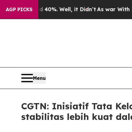
und 40%. Well, it Didn’t
As war With Iran Drove
AGP PICKS
Menu
CGTN: Inisiatif Tata Ke
stabilitas lebih kuat da