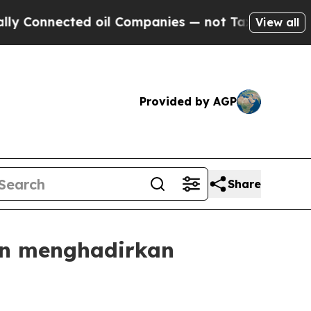
ected oil Companies — not Taxpayers — the Chanc
View all
Provided by AGP
Share
uan menghadirkan