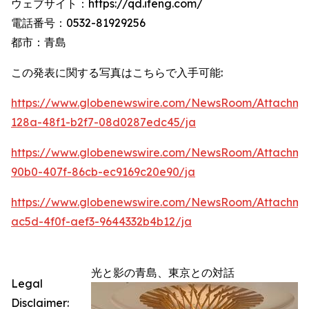
ウェブサイト：https://qd.ifeng.com/
電話番号：0532-81929256
都市：青島
この発表に関する写真はこちらで入手可能:
https://www.globenewswire.com/NewsRoom/Attachme
128a-48f1-b2f7-08d0287edc45/ja
https://www.globenewswire.com/NewsRoom/Attachme
90b0-407f-86cb-ec9169c20e90/ja
https://www.globenewswire.com/NewsRoom/Attachm
ac5d-4f0f-aef3-9644332b4b12/ja
光と影の青島、東京との対話
Legal
Disclaimer: