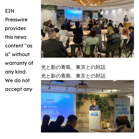
EIN
Presswire
provides
this news
content "as
is" without
warranty of
光と影の青島、東京との対話
any kind.
光と影の青島、東京との対話
We do not
accept any